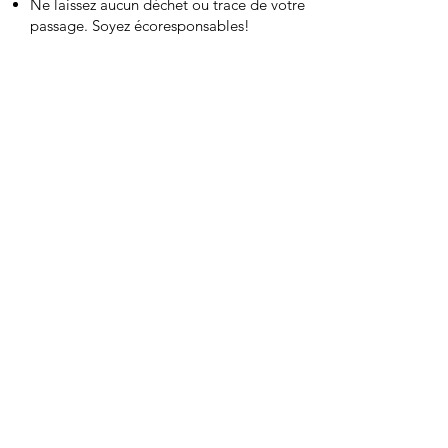
Ne laissez aucun déchet ou trace de votre
passage. Soyez écoresponsables!
6
EN CAS D'URGENCE
PENDANT
LES HEURES D’OPÉRATION:
Aucune patrouille n’est effectuée dans les
sentiers d’ascension.
Secours sur signalement seulement.
Prévoir un délai d’attente.
EN DEHORS
DES HEURES
D’OPÉRATION:
Aucune patrouille n’est effectuée.
Composez le 911.